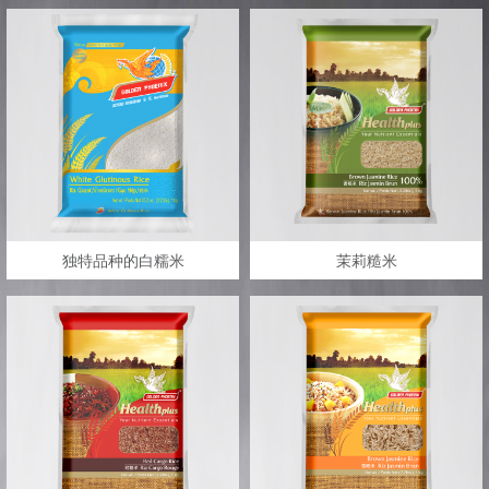
独特品种的白糯米
茉莉糙米